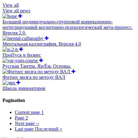
View all
View all news
Большой индивидуально-групповой коррекционно-
интегрирующий когнитивно-психологический мета-процесс.
Версия 2.0.
Ментальная каллиграфия. Версия 4.0
ПроПуск в бизнес
Русская Тантра. Яр/Ём. Основы.
Фитнес мозга по методу ВАЛ
Школа дивинаторов
Pagination
Current page
1
Page
2
Next page
››
Last page
Последний »