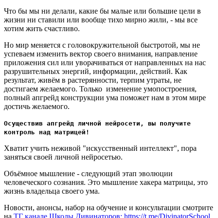
Что бы мы ни делали, какие бы малые или большие цели в
жизни ни ставили или вообще тихо мирно жили, - мы все
хотим жить счастливо.
Но мир меняется с головокружительной быстротой, мы не
успеваем изменить вектор своего внимания, направление
приложения сил или уворачиваться от направленных на нас
разрушительных энергий, информации, действий. Как
результат, живём в растерянности, терпим утраты, не
достигаем желаемого. Только изменение умопостроения,
полный апгрейд конструкции ума поможет нам в этом мире
достичь желаемого.
Осуществив апгрейд личной нейросети, вы получите
контроль над матрицей!
Хватит учить неживой "искусственный интеллект", пора
заняться своей личной нейросетью.
Объёмное мышление - следующий этап эволюции
человеческого сознания. Это мышление хакера матрицы, это
жизнь владельца своего ума.
Новости, анонсы, набор на обучение и консультации смотрите
на
ТГ канале Школы Дивинаторов: https://t.me/DivinatorSchool