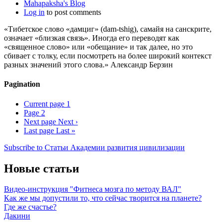
Mahapaksha's Blog
Log in
to post comments
«Тибетское слово «дамциг» (dam-tshig), самайя на санскрите,
означает «близкая связь». Иногда его переводят как
«священное слово» или «обещание» и так далее, но это
сбивает с толку, если посмотреть на более широкий контекст
разных значений этого слова.» Александр Берзин
Pagination
Current page
1
Page
2
Next page
Next ›
Last page
Last »
Subscribe to Статьи Академии развития цивилизации
Новые статьи
Видео-инструкция "Фитнеса мозга по методу ВАЛ"
Как же мы допустили то, что сейчас творится на планете?
Где же счастье?
Дакини