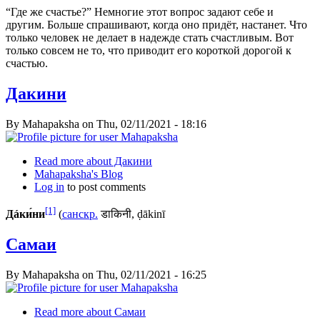
“Где же счастье?” Немногие этот вопрос задают себе и
другим. Больше спрашивают, когда оно придёт, настанет. Что
только человек не делает в надежде стать счастливым. Вот
только совсем не то, что приводит его короткой дорогой к
счастью.
Дакини
By
Mahapaksha
on
Thu, 02/11/2021 - 18:16
Read more
about Дакини
Mahapaksha's Blog
Log in
to post comments
[1]
Дáки́ни
(
санскр.
डाकिनी, ḍākinī
Самаи
By
Mahapaksha
on
Thu, 02/11/2021 - 16:25
Read more
about Самаи