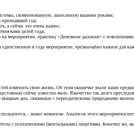
истемы, скомпонованную, записанную вашими руками;
 приходящий год;
ть, а сейчас это очень важно;
ния вами целей года;
о на мероприятии. практику «Денежное дыхание» с пояснениями
 единственное в году мероприятие, чрезвычайно важное для каж
стей изменить свою жизнь. Об этом окошечке знали наши предки,
цестояния) сейчас известно мало. Язычество так долго преследов
е мощные дни, связанные с периодическими природными явлени
спользуются, - знают немногие. Аналогов этого мероприятия нет
аботы с психическими (ментальными) энергиями. Конечно же, мы