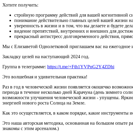
Хотите получить:
стройную программу действий для вашей когнитивной с
понимание действительно главных целей вашей жизни на
уверенность в жизни и в том, что вы делаете и будете дела
видение препятствий, внутренних и внешних для достиже
прекрасный антистресс долговременного действия, прям
Мы с Елизаветой Однолетковой приглашаем вас на ежегодное и
Закладку целей на наступающий 2024 год.
Группа в телеграмме:
https://t.me/+Fth1YVPnG2Y4ZDhi
Это волшебная и удивительная практика!
Раз в год в человеческой жизни появляется окошечко возможно
периода в течение несколько дней Карачуна (день зимнего солн
возможности улучшения человеческой жизни - упущены. Ярки
энергией нового роста Солнца на Земле.
Как это осуществляется, в каком порядке, какие инструменты и
Это наша авторская методика, основанная на большом опыте р
знакомы с этим арсеналом.)