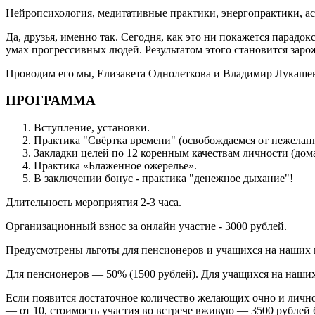
Нейропсихология, медитативные практики, энергопрактики, ас
Да, друзья, именно так. Сегодня, как это ни покажется парад
умах прогрессивных людей. Результатом этого становится за
Проводим его мы, Елизавета Однолеткова и Владимир Лукаше
ПРОГРАММА
Вступление, установки.
Практика "Свёртка времени" (освобождаемся от нежелан
Закладки целей по 12 коренным качествам личности (до
Практика «Блаженное ожерелье».
В заключении бонус - практика "денежное дыхание"!
Длительность мероприятия 2-3 часа.
Организационный взнос за онлайн участие - 3000 рублей.
Предусмотрены льготы для пенсионеров и учащихся на наших 
Для пенсионеров — 50% (1500 рублей). Для учащихся на наших
Если появится достаточное количество желающих очно и лично
— от 10, стоимость участия во встрече вживую — 3500 рублей б