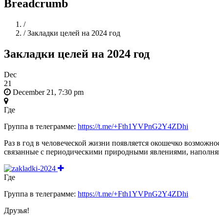
Breadcrumb
Home
/
/
Закладки целей на 2024 год
Закладки целей на 2024 год
Dec
21
December 21, 7:30 pm
Где
Группа в телеграмме:
https://t.me/+Fth1YVPnG2Y4ZDhi
Раз в год в человеческой жизни появляется окошечко возможно
связанные с периодическими природными явлениями, наполняю
Где
Группа в телеграмме:
https://t.me/+Fth1YVPnG2Y4ZDhi
Друзья!