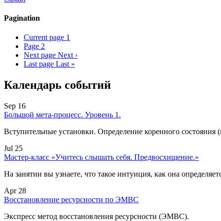
Pagination
Current page
1
Page
2
Next page
Next ›
Last page
Last »
Календарь событий
Sep 16
Большой мета-процесс. Уровень 1.
Вступительные установки. Определение коренного состояния 
Jul 25
Мастер-класс «Учитесь слышать себя. Предвосхищение.»
На занятии вы узнаете, что такое интуиция, как она определяет
Apr 28
Восстановление ресурсности по ЭМВС
Экспресс метод восстановления ресурсности (ЭМВС).