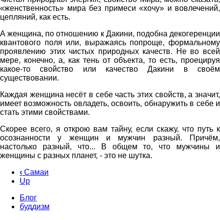
«женственность» мира без примеси «хочу» и вовлечений,
цепляний, как есть.
А женщина, по отношению к Дакини, подобна декогеренции
квантового поля или, выражаясь попроще, формальному
проявлению этих чистых природных качеств. Не во всей
мере, конечно, а, как тень от объекта, то есть, проецируя
какое-то свойство или качество Дакини в своём
существовании.
Каждая женщина несёт в себе часть этих свойств, а значит,
имеет возможность овладеть, освоить, обнаружить в себе и
стать этими свойствами.
Скорее всего, я открою вам тайну, если скажу, что путь к
осознанности у женщин и мужчин разный. Причём,
настолько разный, что... В общем то, что мужчины и
женщины с разных планет, - это не шутка.
‹
Самаи
Up
Book
traversal
Блог
буддизм
links