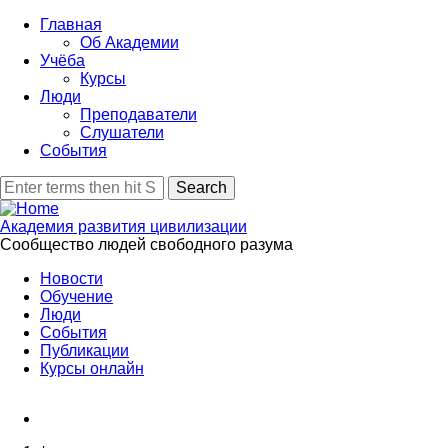
Skip
Главная
to
Об Академии
main
Учёба
content
Курсы
Люди
Преподаватели
Слушатели
События
Search
Академия развития цивилизации
Сообщество людей свободного разума
Новости
Обучение
Люди
События
Публикации
Курсы онлайн