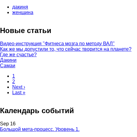
for
дакиня
Дакини
женщина
Новые статьи
Видео-инструкция "Фитнеса мозга по методу ВАЛ"
Как же мы допустили то, что сейчас творится на планете?
Где же счастье?
Дакини
Самаи
Current
1
page
Page
2
Pagination
Next
Next ›
page
Last
Last »
page
Календарь событий
Sep 16
Большой мета-процесс. Уровень 1.