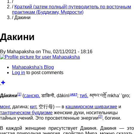
Home
/
/
Краткий (затем полный) путеводитель по восточным
Breadcrumb
практикам (Буддизму, Мудрости)
/
Дакини
Дакини
By
Mahapaksha
on
Thu, 02/11/2021 - 18:16
Mahapaksha's Blog
Log in
to post comments
[1]
IAST
Дáки́ни
(
санскр.
डाकिनी, ḍākinī
;
тиб.
མཁའ་འགྲོ mkha' 'gro;
монг.
дагина;
кит.
空行母) — в
кашмирском шиваизме
и
тантрическом буддизме
женские духи, носительницы
[2]
тайных учений. Это просветленные энергии
, богини.
В каждой женщине присутствует Дакиня. Дакиня — это
чистая природная энергия, свойство Мира, можно сказать,