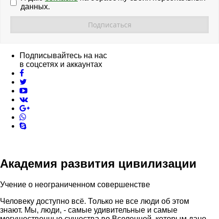
данных.
Подписывайтесь на нас
в соцсетях и аккаунтах
facebook
twitter
youtube
vk
pinterest
skype
Академия развития цивилизации
Учение о неограниченном совершенстве
Человеку доступно всё. Только не все люди об этом
знают. Мы, люди, - самые удивительные и самые
могущественные существа во Вселенной, которым дано