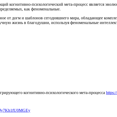
щий когнитивно-психологический мета-процесс является эвол
пределяемых, как феноменальные.
дное от догм и шаблонов сегодняшнего мира, обладающее компл
учную жизнь в благодушии, используя феноменальные интеллект
грирующего когнитивно-психологического мета-процесса
https:
C2cJy7Kh1fU0MGEy