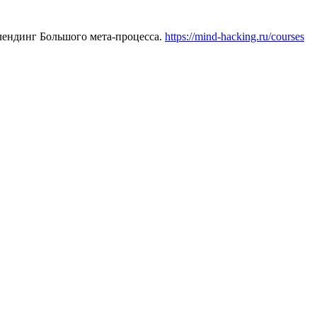
 лендинг Большого мета-процесса.
https://mind-hacking.ru/courses