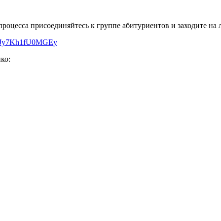
процесса присоединяйтесь к группе абитуриентов и заходите на
C2cJy7Kh1fU0MGEy
ко: