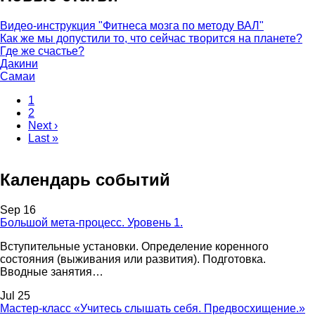
Видео-инструкция "Фитнеса мозга по методу ВАЛ"
Как же мы допустили то, что сейчас творится на планете?
Где же счастье?
Дакини
Самаи
Current
1
page
Page
2
Pagination
Next
Next ›
page
Last
Last »
page
Календарь событий
Sep 16
Большой мета-процесс. Уровень 1.
Вступительные установки. Определение коренного
состояния (выживания или развития). Подготовка.
Вводные занятия…
Jul 25
Мастер-класс «Учитесь слышать себя. Предвосхищение.»