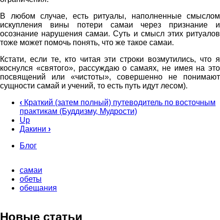
В любом случае, есть ритуалы, наполненные смыслом
искупления вины потери самаи через признание и
осознание нарушения самаи. Суть и смысл этих ритуалов
тоже может помочь понять, что же такое самаи.
Кстати, если те, кто читая эти строки возмутились, что я
коснулся «святого», рассуждаю о самаях, не имея на это
посвящений или «чистоты», совершенно не понимают
сущности самай и учений, то есть путь идут лесом).
‹
Краткий (затем полный) путеводитель по восточным
практикам (Буддизму, Мудрости)
Book
Up
traversal
Дакини
›
links
Блог
for
Самаи
самаи
обеты
обещания
Новые статьи