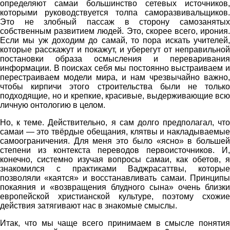
определяют самаи большинство сетевых источников,
которыми руководствуется толпа саморазвивальщиков.
Это не злобный пассаж в сторону самозанятых
собственным развитием людей. Это, скорее всего, ирония.
Если мы уж доходим до самай, то пора искать учителей,
которые расскажут и покажут, и уберегут от неправильной
постановки образа осмысления и переваривания
информации. В поисках себя мы постоянно выстраиваем и
перестраиваем модели мира, и нам чрезвычайно важно,
чтобы кирпичи этого строительства были не только
подходящие, но и крепкие, красивые, выдерживающие всю
личную онтологию в целом.
Но, к теме. Действительно, я сам долго предполагал, что
самаи — это твёрдые обещания, клятвы и накладываемые
самоограничения. Для меня это было «ясно» в большей
степени из контекста переводов первоисточников. И,
конечно, системно изучая вопросы самаи, как обетов, я
знакомился с практиками Ваджрасаттвы, которые
позволяли «каятся» и восстанавливать самаи. Принципы
покаяния и «возвращения блудного сына» очень близки
европейской христианской культуре, поэтому схожие
действия затягивают нас в знакомые смыслы.
Итак, что мы чаще всего принимаем в смысле понятия