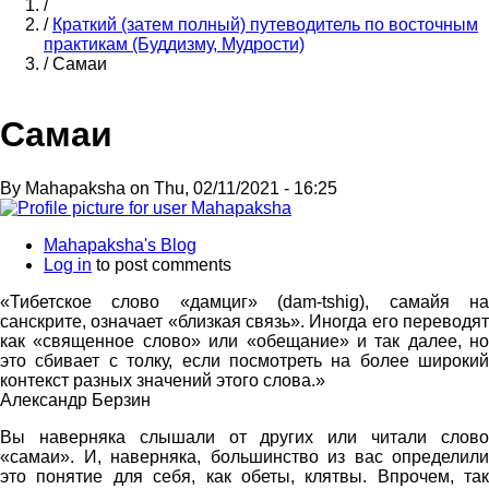
Home
/
/
Краткий (затем полный) путеводитель по восточным
Breadcrumb
практикам (Буддизму, Мудрости)
/
Самаи
Самаи
By
Mahapaksha
on
Thu, 02/11/2021 - 16:25
Mahapaksha's Blog
Log in
to post comments
«Тибетское слово «дамциг» (dam-tshig), самайя на
санскрите, означает «близкая связь». Иногда его переводят
как «священное слово» или «обещание» и так далее, но
это сбивает с толку, если посмотреть на более широкий
контекст разных значений этого слова.»
Александр Берзин
Вы наверняка слышали от других или читали слово
«самаи». И, наверняка, большинство из вас определили
это понятие для себя, как обеты, клятвы. Впрочем, так