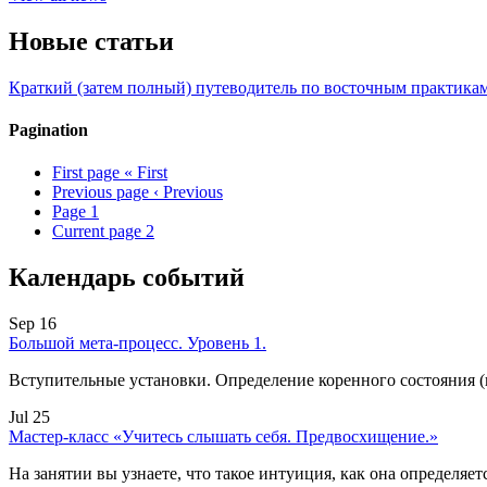
Новые статьи
Краткий (затем полный) путеводитель по восточным практикам
Pagination
First page
« First
Previous page
‹ Previous
Page
1
Current page
2
Календарь событий
Sep 16
Большой мета-процесс. Уровень 1.
Вступительные установки. Определение коренного состояния 
Jul 25
Мастер-класс «Учитесь слышать себя. Предвосхищение.»
На занятии вы узнаете, что такое интуиция, как она определяет