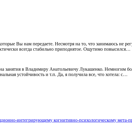
 которые Вы нам передаете. Несмотря на то, что занимаюсь не 
ктически всегда стабильно приподнятое. Ощутимо повысился…
ли на занятия в Владимиру Анатольевичу Лукашенко. Немногим бо
льная устойчивость и т.п. Да, я получила все, что хотела: с…
кционно-интегрирующему когнитивно-психологическому мета-п