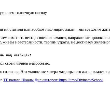
руживаем солнечную погоду.
и ни ставили или вообще тихо мирно жили, - мы все хотим жить
ваем изменить вектор своего внимания, направление приложения
т, живём в растерянности, терпим утраты, не достигаем желаем
ль над матрицей!
ься своей личной нейросетью.
сознания. Это мышление хакера матрицы, это жизнь владельца 
на
ТГ канале Школы Дивинаторов: https://t.me/DivinatorSchool