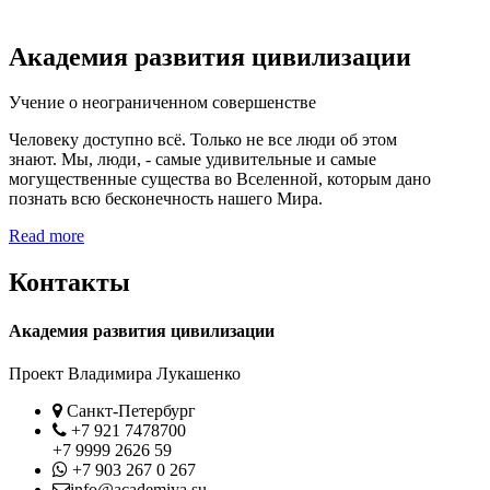
Академия развития цивилизации
Учение о неограниченном совершенстве
Человеку доступно всё. Только не все люди об этом
знают. Мы, люди, - самые удивительные и самые
могущественные существа во Вселенной, которым дано
познать всю бесконечность нашего Мира.
Read more
Контакты
Академия развития цивилизации
Проект Владимира Лукашенко
Location
Санкт-Петербург
Phone
+7 921 7478700
+7 9999 2626 59
Whatsapp
+7 903 267 0 267
Contact
info@academiya.su