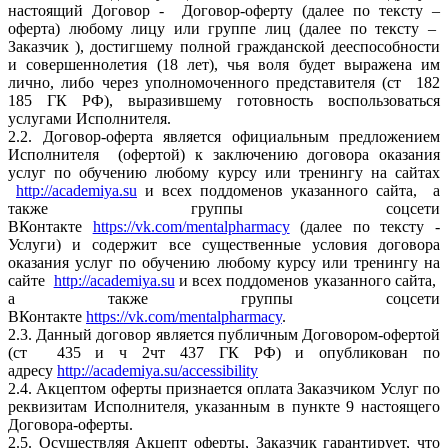
настоящий Договор - Договор-оферту (далее по тексту –
оферта) любому лицу или группе лиц (далее по тексту –
Заказчик ), достигшему полной гражданской дееспособности
и совершеннолетия (18 лет), чья воля будет выражена им
лично, либо через уполномоченного представителя (ст 182
185 ГК РФ), выразившему готовность воспользоваться
услугами Исполнителя.
2.2. Договор-оферта является официальным предложением
Исполнителя (офертой) к заключению договора оказания
услуг по обучению любому курсу или тренингу на сайтах
http://academiya.su
и всех поддоменов указанного сайта, а
также группы соцсети
ВКонтакте
https://vk.com/mentalpharmacy
(далее по тексту -
Услуги) и содержит все существенные условия договора
оказания услуг по обучению любому курсу или тренингу на
сайте
http://academiya.su
и всех поддоменов указанного сайта,
а также группы соцсети
ВКонтакте
https://vk.com/mentalpharmacy
.
2.3. Данный договор является публичным Договором-офертой
(ст 435 и ч 2чт 437 ГК РФ) и опубликован по
адресу
http://academiya.su/accessibility
2.4. Акцептом оферты признается оплата Заказчиком Услуг по
реквизитам Исполнителя, указанным в пункте 9 настоящего
Договора-оферты.
2.5. Осуществляя Акцепт оферты, Заказчик гарантирует, что