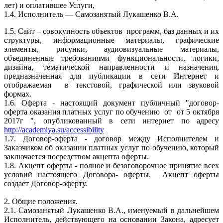
лет) и оплатившее Услуги,
1.4. Исполнитель —
Самозанятый
Лукашенко В.А.
1.5. Сайт – совокупность объектов программ, баз данных и их
структуры, информационные материалы, графические
элементы, рисунки, аудиовизуальные материалы,
объединенные требованиями функциональности, логики,
дизайна, тематической направленности и назначения,
предназначенная для публикации в сети Интернет и
отображаемая в текстовой, графической или звуковой
формах.
1.6. Оферта - настоящий документ публичный "договор-
оферта оказания платных услуг по обучению от от 5 октября
2017г ", опубликованный в сети интернет по адресу
http://academiya.su/accessibility
1.7. Договор-оферта - договор между Исполнителем и
Заказчиком об оказании платных услуг по обучению, который
заключается посредством акцепта оферты.
1.8. Акцепт оферты - полное и безоговорочное принятие всех
условий настоящего Договора- оферты. Акцепт оферты
создает Договор-оферту.
2. Общие положения.
2.1.
Самозанятый
Лукашенко В.А., именуемый в дальнейшем
Исполнитель, действующего на основании Закона, адресует